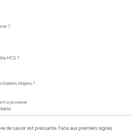
sse ?
bêta‑HCG ?
rochaines étapes ?
ant la grossesse
fiable
’envie de savoir est pressante. Face aux premiers signes