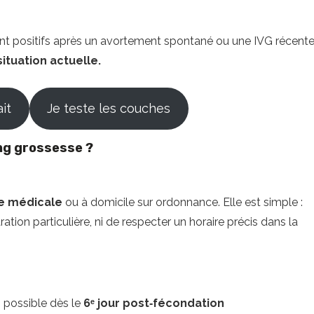
ent positifs après un avortement spontané ou une IVG récente
ituation actuelle.
ait
Je teste les couches
ng grossesse ?
ie médicale
ou à domicile sur ordonnance. Elle est simple :
ation particulière, ni de respecter un horaire précis dans la
, possible dès le
6ᵉ jour post‑fécondation