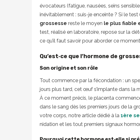
évocateurs (fatigue, nausées, seins sensible
inévitablement : suis-je enceinte ? Si le test
grossesse
reste le moyen
le plus fiable 
test, réalisé en laboratoire, repose sur la dé
ce qu’il faut savoir pour aborder ce moment
Qu’est‑ce que l’hormone de grosse
Son origine et son rôle
Tout commence par la fécondation : un spe
jours plus tard, cet œuf s’implante dans la 
À ce moment précis, le placenta commence
dans le sang dès les premiers jours de la gr
votre corps, notre article dédié à la
1ère s
nidation et les tout premiers signaux hormo
Pourquoi cette hormone est‑elle si pr