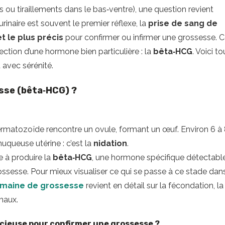
s ou tiraillements dans le bas‑ventre), une question revient
 urinaire est souvent le premier réflexe, la
prise de sang de
et le plus précis
pour confirmer ou infirmer une grossesse. 
tection d’une hormone bien particulière : la
bêta‑HCG
. Voici to
 avec sérénité.
sse (bêta‑HCG) ?
rmatozoïde rencontre un ovule, formant un œuf. Environ 6 à
muqueuse utérine : c’est la
nidation
.
 à produire la
bêta‑HCG
, une hormone spécifique détectabl
ossesse. Pour mieux visualiser ce qui se passe à ce stade dan
emaine de grossesse
revient en détail sur la fécondation, la
naux.
écieuse pour confirmer une grossesse ?