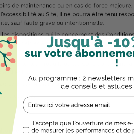
ns de maintenance ou en cas de force majeure. Le
accessibilité au Site, il ne pourra être tenu respo
Site, sauf faute grave ou intentionnelle.
e les dispositions qui le concernent des Condition
Jusqu'à -10
 sont applicables à chaque visite et, le cas échéant
sur votre abonneme
!
 le Site, les Produits ou les Conditions Générales
e Client ») :
Au programme : 2 newsletters ma
actez-Nous
présent sur le Site ;
de conseils et astuces 
es présentes.
Email
r.
Préférences
J'accepte que l'ouverture de mes e-m
de mesurer les performances et de p
’Abonnement