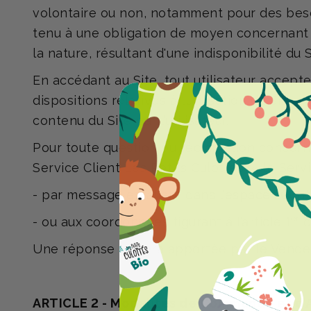
volontaire ou non, notamment pour des besoi
tenu à une obligation de moyen concernant l’
la nature, résultant d'une indisponibilité du 
En accédant au Site, tout utilisateur accept
dispositions relatives à l’utilisation du Site
contenu du Site par l’utilisateur.
Pour toute question ou réclamation concernant
Service Client Les Petits Culottés (« le Servic
- par message en allant dans l'espace :
Cont
er
- ou aux coordonnées figurant à l’article 1
d
Une réponse lui sera apportée par le Vendeu
ARTICLE 2 - Modalités de Commande et d