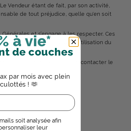
 Vendeur étant de fait, par son activité,
nsable de tout préjudice, quelle qu'en soit
s Générales et s’engage à les respecter. Ces
% à vie*
, pendant toute la durée de réutilisation du
nt de couches
, le Client a la possibilité de contacter le
x par mois avec plein
culottés ! 🫶
ails soit analysée afin
ersonnaliser leur