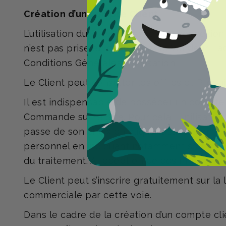
Création d’un compte Client
L’utilisation du Site nécessite une connexion
n’est pas prise en charge par le Vendeur. L’a
Conditions Générales d’utilisation.
Le Client peut consulter les offres et Produi
Il est indispensable de posséder un compte 
Commande sur le Site. Pour cela, l'utilisate
passe de son choix en cliquant sur le lien 
personnel en indiquant notamment son nom, 
du traitement. A réception de ces informati
Le Client peut s’inscrire gratuitement sur la
commerciale par cette voie.
Dans le cadre de la création d’un compte cli