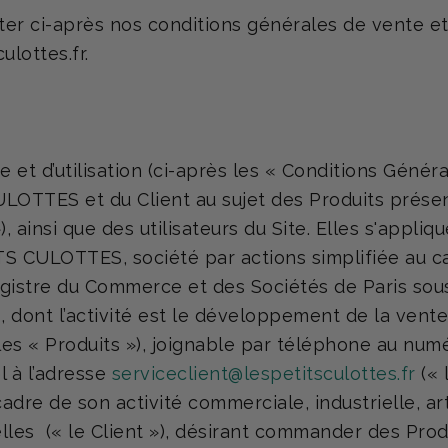
ter ci-après nos conditions générales de vente et 
lottes.fr.
t d’utilisation (ci-après les « Conditions Générale
LOTTES et du Client au sujet des Produits présent
), ainsi que des utilisateurs du Site. Elles s'appliq
 CULOTTES, société par actions simplifiée au capi
egistre du Commerce et des Sociétés de Paris sou
ont l’activité est le développement de la vente 
s « Produits »), joignable par téléphone au num
el à l’adresse
serviceclient@lespetitsculottes.fr
(« 
 cadre de son activité commerciale, industrielle, a
lles
(« le Client »), désirant commander des Produ