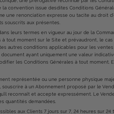
lconque, une prérogative reconnue par les Condit
e la convention issue desdites Conditions Général
 une renonciation expresse ou tacite au droit d'e
ts souscrits aux présentes.
dans leurs termes en vigueur au jour de la Comma
s à tout moment sur le Site et prévaudront, le cas
tes autres conditions applicables pour les ventes
ut document ayant uniquement une valeur indicativ
odifier les Conditions Générales à tout moment. E
ment représentée ou une personne physique majeu
souscrire à un Abonnement proposé par le Vendeur
 qu’il reconnaît et accepte expressément. Le Vende
s quantités demandées.
ibles aux Clients 7 jours sur 7, 24 heures sur 24 t