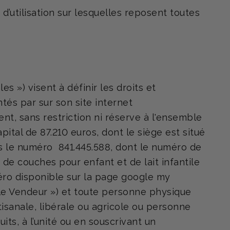
d’utilisation sur lesquelles reposent toutes
s ») visent à définir les droits et
és par sur son site internet
uent, sans restriction ni réserve à l'ensemble
tal de 87.210 euros, dont le siège est situé
s le numéro 841.445.588, dont le numéro de
de couches pour enfant et de lait infantile
éro disponible sur la page google my
le Vendeur ») et toute personne physique
rtisanale, libérale ou agricole ou personne
its, à l’unité ou en souscrivant un