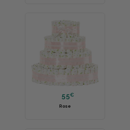
€
55
Rose