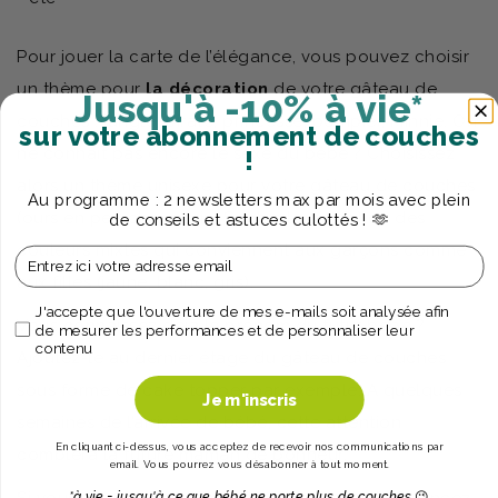
Pour jouer la carte de l’élégance, vous pouvez choisir
un thème pour
la décoration
de votre gâteau de
Jusqu'à -10% à vie*
couches : jungle, pirate, princesse, pompier, Minnie. On
sur votre abonnement de couches
ne connaît pas encore le sexe du bébé ? Choisissez
!
alors un thème unisexe pour votre gâteau de couches
Au programme : 2 newsletters max par mois avec plein
(ours en peluche, marin, Sophie la girafe) ou des
de conseils et astuces culottés ! 🫶
couleurs mixtes qui conviennent aux garçons comme
Email
aux filles (jaune, blanc, gris).
Préférences
J'accepte que l'ouverture de mes e-mails soit analysée afin
Vous connaissez déjà le prénom du futur bébé ?
de mesurer les performances et de personnaliser leur
contenu
Ajoutez-le au dernier étage du gâteau de couches
sous forme de cake topper par exemple. A quelques
Je m'inscris
semaines de l’arrivée de bébé, cette attention
En cliquant ci-dessus, vous acceptez de recevoir nos communications par
comblera la future maman de bonheur.
email. Vous pourrez vous désabonner à tout moment.
*à vie = jusqu'à ce que bébé ne porte plus de couches
😉