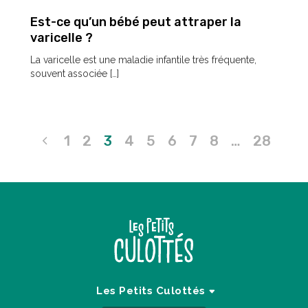
Est-ce qu’un bébé peut attraper la
varicelle ?
La varicelle est une maladie infantile très fréquente,
souvent associée […]
Pagination
1
2
3
4
5
6
7
8
…
28
des
publications
Les Petits Culottés