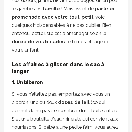
nez dehors,
prendre l’air
et se dégourdir un peu
les jambes en
famille
! Mais avant de
partir en
promenade avec votre tout-petit
, voici
quelques indispensables à ne pas oublier. Bien
entendu, cette liste est à aménager selon la
durée de vos balades
, le temps et l’âge de
votre enfant.
Les affaires à glisser dans le sac à
langer
1. Un biberon
Si vous n’allaitez pas, emportez avec vous un
biberon, une ou deux
doses de lait
(ce qui
permet de ne pas s’encombrer d’une boîte entière
!) et une bouteille d’eau minérale qui convient aux
nourrissons. Si bébé a une petite faim, vous aurez