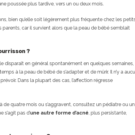
une poussée plus tardive, vers un ou deux mois.
çons, bien qu’elle soit légèrement plus fréquente chez les petit
arents, car il survient alors que la peau de bébé semblait
ourrisson ?
le disparaît en général spontanément en quelques semaines,
e temps à la peau de bébé de s’adapter et de mûrir. Il n’y a auc
voir. Dans la plupart des cas, l’affection régresse
à de quatre mois ou s’aggravent, consultez un pédiatre ou un
e s’agit pas d’
une autre forme d’acné
, plus persistante,