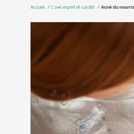
Accueil
L'oeil expert et culotté
Acné du nourri