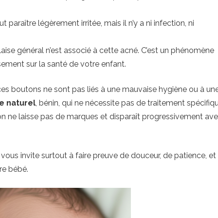
araître légèrement irritée, mais il n’y a ni infection, ni
aise général n’est associé à cette acné. C’est un phénomène
ement sur la santé de votre enfant.
, ces boutons ne sont pas liés à une mauvaise hygiène ou à un
 naturel
, bénin, qui ne nécessite pas de traitement spécifiq
son ne laisse pas de marques et disparaît progressivement av
 vous invite surtout à faire preuve de douceur, de patience, et
re bébé.