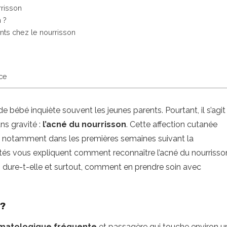
rrisson
 ?
nts chez le nourrisson
nce
de bébé inquiète souvent les jeunes parents. Pourtant, il s’agit
s gravité :
l’acné du nourrisson
. Cette affection cutanée
notamment dans les premières semaines suivant la
ottés vous expliquent comment reconnaître l’acné du nourrisso
dure-t-elle et surtout, comment en prendre soin avec
 ?
rmatologique fréquente
et passagère qui touche environ u