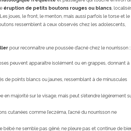
ne
éruption de petits boutons rouges ou blancs
, localisé
es joues, le front, le menton, mais aussi parfois le torse et le
outons ressemblent à ceux observés chez les adolescents,
ller
pour reconnaître une poussée d’acné chez le nourrisson :
oses peuvent apparaître isolément ou en grappes, donnant à
s de points blancs ou jaunes, ressemblant à de minuscules
ée en majorité sur le visage, mais peut s’étendre légèrement s
tions cutanées comme l’eczéma, l’acné du nourrisson ne
tre bébé ne semble pas gêné, ne pleure pas et continue de bie