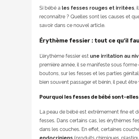
Si bébé a
les fesses rouges et irritées
, 
reconnaître ? Quelles sont les causes et que
savoir dans ce nouvel article.
Érythème fessier : tout ce qu’il fa
L’érythème fessier est
une irritation au n
première année, il se manifeste sous forme
boutons, sur les fesses et les parties génita
bien souvent passager et bénin, il peut être
Pourquoi les fesses de bébé sont-elles 
La peau de bébé est extrêmement fine et 
fesses. Dans certains cas, les érythèmes fe
dans les couches. En effet, certaines couc
endocriniens
(produits chimiques, plastiq