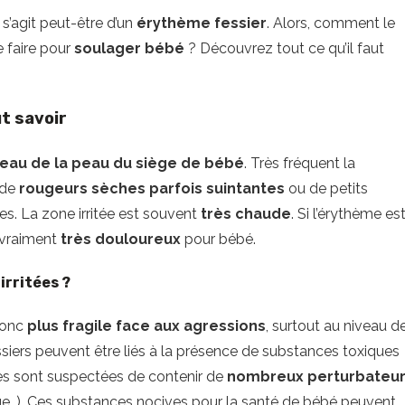
il s’agit peut-être d’un
érythème fessier
. Alors, comment le
 faire pour
soulager bébé
? Découvrez tout ce qu’il faut
ut savoir
iveau de la peau du siège de bébé
. Très fréquent la
 de
rougeurs sèches parfois suintantes
ou de petits
les. La zone irritée est souvent
très chaude
. Si l’érythème es
 vraiment
très douloureux
pour bébé.
irritées ?
donc
plus fragile face aux agressions
, surtout au niveau d
ssiers peuvent être liés à la présence de substances toxiques
hes sont suspectées de contenir de
nombreux perturbateu
ue…). Ces substances nocives pour la santé de bébé peuvent